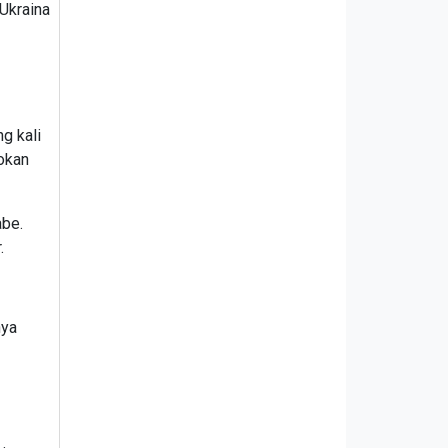
 Ukraina
g kali
okan
abe.
r.
nya