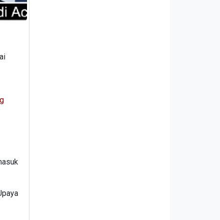
ai
ng
rmasuk
'Upaya
.