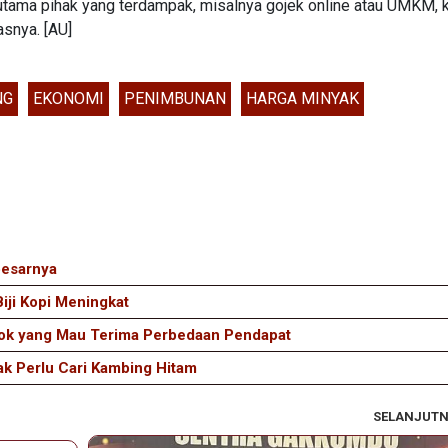
utama pihak yang terdampak, misalnya gojek online atau UMKM, k
snya. [AU]
NG
EKONOMI
PENIMBUNAN
HARGA MINYAK
besarnya
iji Kopi Meningkat
sok yang Mau Terima Perbedaan Pendapat
ak Perlu Cari Kambing Hitam
SELANJUT