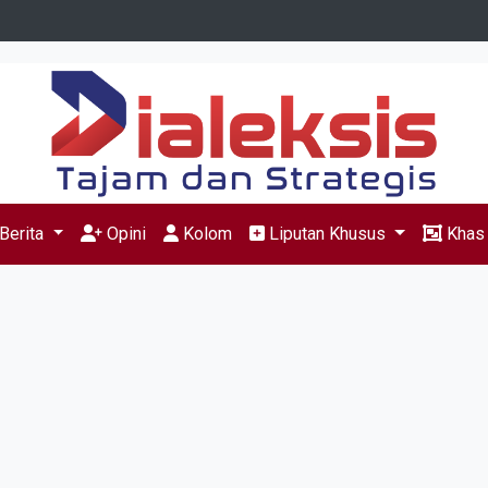
Berita
Opini
Kolom
Liputan Khusus
Kha