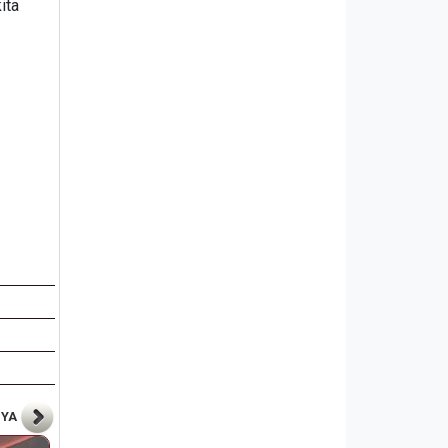
ita
NYA