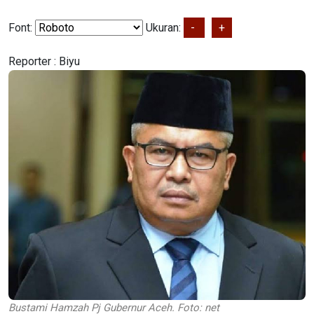
Font:
Ukuran:
-
+
Reporter :
Biyu
Bustami Hamzah Pj Gubernur Aceh. Foto: net