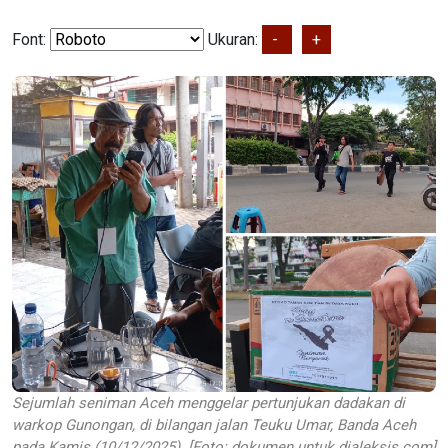
Font:
Ukuran:
-
+
Sejumlah seniman Aceh menggelar pertunjukan dadakan di
warkop Gunongan, di bilangan jalan Teuku Umar, Banda Aceh
pada Kamis (10/12/2025). [Foto: dokumen untuk dialeksis.com]